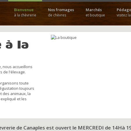
Bienvenue
Nos fromages
Marchés
Pédago
à la chèvrerie
de chèvres
et boutique
visitez l
 à la
, nous accueillons
s de l'élevage.
organisons toute
dégustation toujours
et des animaux, la
 expliqué et les
hèvrerie de Canaples est ouvert le MERCREDI de 14Hà 1