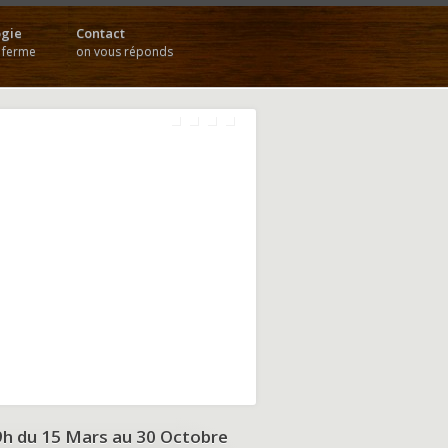
gie
Contact
a ferme
on vous réponds
9h du
15 Mars au 30 Octobre