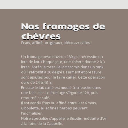
Nos fromages de
chèvres
Frais, affiné, originaux, découvrez les !
Un fromage pèse environ 180 g et nécessite un
litre de lait. Chaque jour, une chèvre donne 2 à 3
litres. Après la traite, le lait est mis dans un tank
où il refroidit à 20 degrés. Ferment et pressure
sont ajoutés pour le faire cailler. Cette opération
dure de 24 à 48 h.
Ensuite le lait caillé est moulé à la louche dans
une faisselle. Le fromage s’égoutte 12h, puis
retourné et salé.
Il est vendu frais ou affiné entre 3 et 6 mois.
Ciboulette, ail et fines herbes peuvent
l’aromatiser.
Notre spécialité s’appelle le Bicottin, médaille d’or
à la foire de la Cappelle.