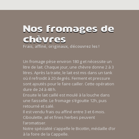
Nos fromages de
chèvres
Frais, affiné, originaux, découvrez les !
Un fromage pèse environ 180 g et nécessite un
litre de lait. Chaque jour, une chèvre donne 2 à 3
litres. Après la traite, le lait est mis dans un tank
où il refroidit à 20 degrés. Ferment et pressure
sont ajoutés pour le faire cailler. Cette opération
dure de 24 à 48 h.
Ensuite le lait caillé est moulé à la louche dans
une faisselle. Le fromage s’égoutte 12h, puis
retourné et salé.
Il est vendu frais ou affiné entre 3 et 6 mois.
Ciboulette, ail et fines herbes peuvent
l’aromatiser.
Notre spécialité s’appelle le Bicottin, médaille d’or
à la foire de la Cappelle.