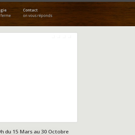
gie
Contact
a ferme
on vous réponds
9h du
15 Mars au 30 Octobre