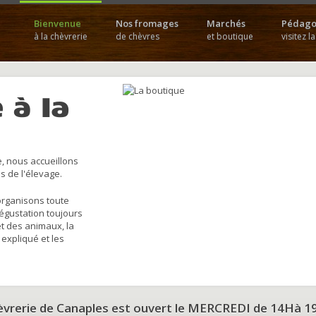
Bienvenue
Nos fromages
Marchés
Pédago
à la chèvrerie
de chèvres
et boutique
visitez l
 à la
, nous accueillons
s de l'élevage.
organisons toute
dégustation toujours
et des animaux, la
 expliqué et les
hèvrerie de Canaples est ouvert le MERCREDI de 14Hà 1