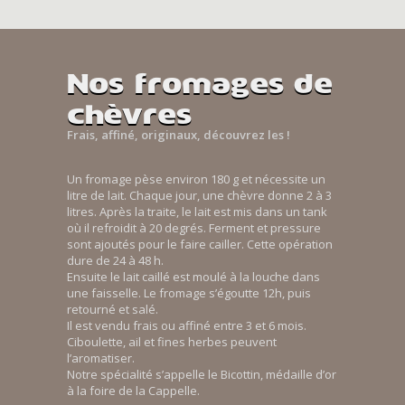
Nos fromages de
chèvres
Frais, affiné, originaux, découvrez les !
Un fromage pèse environ 180 g et nécessite un
litre de lait. Chaque jour, une chèvre donne 2 à 3
litres. Après la traite, le lait est mis dans un tank
où il refroidit à 20 degrés. Ferment et pressure
sont ajoutés pour le faire cailler. Cette opération
dure de 24 à 48 h.
Ensuite le lait caillé est moulé à la louche dans
une faisselle. Le fromage s’égoutte 12h, puis
retourné et salé.
Il est vendu frais ou affiné entre 3 et 6 mois.
Ciboulette, ail et fines herbes peuvent
l’aromatiser.
Notre spécialité s’appelle le Bicottin, médaille d’or
à la foire de la Cappelle.