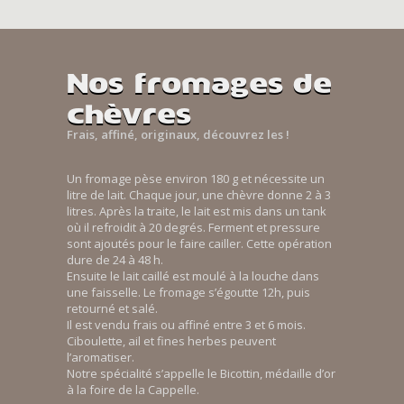
Nos fromages de
chèvres
Frais, affiné, originaux, découvrez les !
Un fromage pèse environ 180 g et nécessite un
litre de lait. Chaque jour, une chèvre donne 2 à 3
litres. Après la traite, le lait est mis dans un tank
où il refroidit à 20 degrés. Ferment et pressure
sont ajoutés pour le faire cailler. Cette opération
dure de 24 à 48 h.
Ensuite le lait caillé est moulé à la louche dans
une faisselle. Le fromage s’égoutte 12h, puis
retourné et salé.
Il est vendu frais ou affiné entre 3 et 6 mois.
Ciboulette, ail et fines herbes peuvent
l’aromatiser.
Notre spécialité s’appelle le Bicottin, médaille d’or
à la foire de la Cappelle.