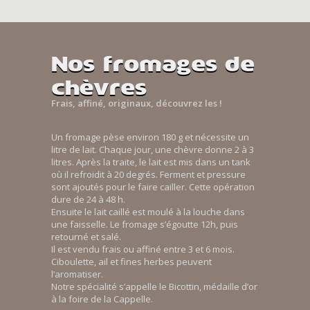
Nos fromages de
chèvres
Frais, affiné, originaux, découvrez les !
Un fromage pèse environ 180 g et nécessite un
litre de lait. Chaque jour, une chèvre donne 2 à 3
litres. Après la traite, le lait est mis dans un tank
où il refroidit à 20 degrés. Ferment et pressure
sont ajoutés pour le faire cailler. Cette opération
dure de 24 à 48 h.
Ensuite le lait caillé est moulé à la louche dans
une faisselle. Le fromage s’égoutte 12h, puis
retourné et salé.
Il est vendu frais ou affiné entre 3 et 6 mois.
Ciboulette, ail et fines herbes peuvent
l’aromatiser.
Notre spécialité s’appelle le Bicottin, médaille d’or
à la foire de la Cappelle.