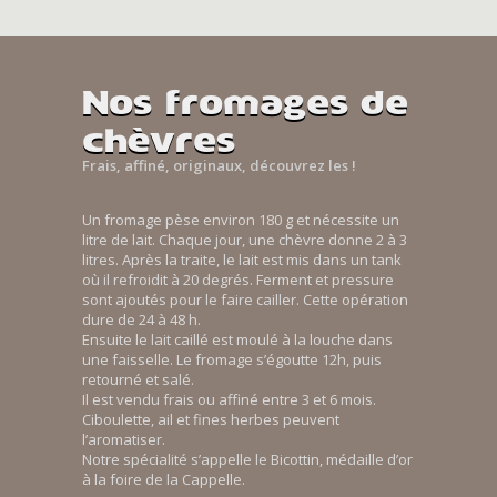
Nos fromages de
chèvres
Frais, affiné, originaux, découvrez les !
Un fromage pèse environ 180 g et nécessite un
litre de lait. Chaque jour, une chèvre donne 2 à 3
litres. Après la traite, le lait est mis dans un tank
où il refroidit à 20 degrés. Ferment et pressure
sont ajoutés pour le faire cailler. Cette opération
dure de 24 à 48 h.
Ensuite le lait caillé est moulé à la louche dans
une faisselle. Le fromage s’égoutte 12h, puis
retourné et salé.
Il est vendu frais ou affiné entre 3 et 6 mois.
Ciboulette, ail et fines herbes peuvent
l’aromatiser.
Notre spécialité s’appelle le Bicottin, médaille d’or
à la foire de la Cappelle.