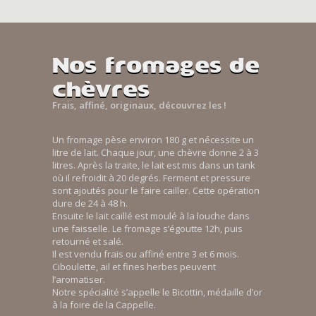
Nos fromages de
chèvres
Frais, affiné, originaux, découvrez les !
Un fromage pèse environ 180 g et nécessite un
litre de lait. Chaque jour, une chèvre donne 2 à 3
litres. Après la traite, le lait est mis dans un tank
où il refroidit à 20 degrés. Ferment et pressure
sont ajoutés pour le faire cailler. Cette opération
dure de 24 à 48 h.
Ensuite le lait caillé est moulé à la louche dans
une faisselle. Le fromage s’égoutte 12h, puis
retourné et salé.
Il est vendu frais ou affiné entre 3 et 6 mois.
Ciboulette, ail et fines herbes peuvent
l’aromatiser.
Notre spécialité s’appelle le Bicottin, médaille d’or
à la foire de la Cappelle.