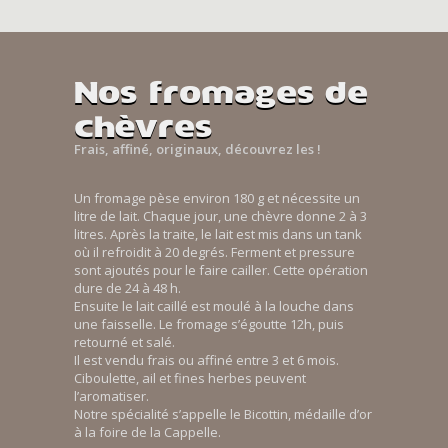
Nos fromages de
chèvres
Frais, affiné, originaux, découvrez les !
Un fromage pèse environ 180 g et nécessite un
litre de lait. Chaque jour, une chèvre donne 2 à 3
litres. Après la traite, le lait est mis dans un tank
où il refroidit à 20 degrés. Ferment et pressure
sont ajoutés pour le faire cailler. Cette opération
dure de 24 à 48 h.
Ensuite le lait caillé est moulé à la louche dans
une faisselle. Le fromage s’égoutte 12h, puis
retourné et salé.
Il est vendu frais ou affiné entre 3 et 6 mois.
Ciboulette, ail et fines herbes peuvent
l’aromatiser.
Notre spécialité s’appelle le Bicottin, médaille d’or
à la foire de la Cappelle.