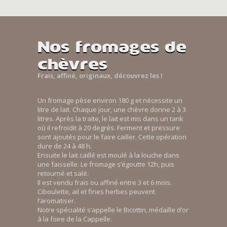
Nos fromages de
chèvres
Frais, affiné, originaux, découvrez les !
Un fromage pèse environ 180 g et nécessite un
litre de lait. Chaque jour, une chèvre donne 2 à 3
litres. Après la traite, le lait est mis dans un tank
où il refroidit à 20 degrés. Ferment et pressure
sont ajoutés pour le faire cailler. Cette opération
dure de 24 à 48 h.
Ensuite le lait caillé est moulé à la louche dans
une faisselle. Le fromage s’égoutte 12h, puis
retourné et salé.
Il est vendu frais ou affiné entre 3 et 6 mois.
Ciboulette, ail et fines herbes peuvent
l’aromatiser.
Notre spécialité s’appelle le Bicottin, médaille d’or
à la foire de la Cappelle.