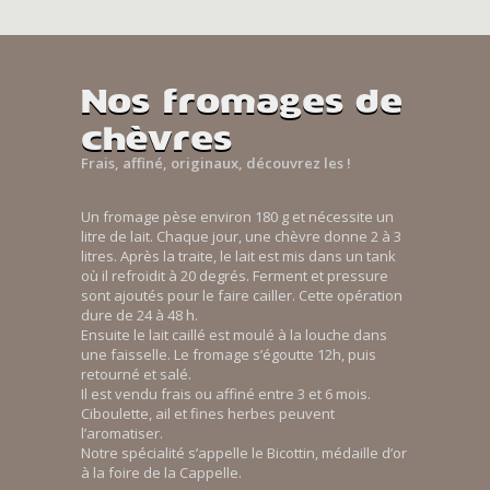
Nos fromages de
chèvres
Frais, affiné, originaux, découvrez les !
Un fromage pèse environ 180 g et nécessite un
litre de lait. Chaque jour, une chèvre donne 2 à 3
litres. Après la traite, le lait est mis dans un tank
où il refroidit à 20 degrés. Ferment et pressure
sont ajoutés pour le faire cailler. Cette opération
dure de 24 à 48 h.
Ensuite le lait caillé est moulé à la louche dans
une faisselle. Le fromage s’égoutte 12h, puis
retourné et salé.
Il est vendu frais ou affiné entre 3 et 6 mois.
Ciboulette, ail et fines herbes peuvent
l’aromatiser.
Notre spécialité s’appelle le Bicottin, médaille d’or
à la foire de la Cappelle.