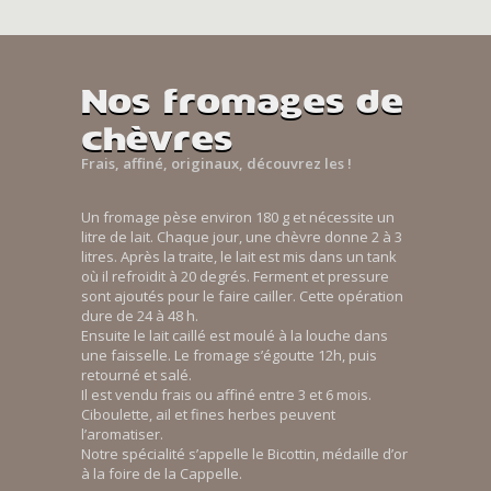
Nos fromages de
chèvres
Frais, affiné, originaux, découvrez les !
Un fromage pèse environ 180 g et nécessite un
litre de lait. Chaque jour, une chèvre donne 2 à 3
litres. Après la traite, le lait est mis dans un tank
où il refroidit à 20 degrés. Ferment et pressure
sont ajoutés pour le faire cailler. Cette opération
dure de 24 à 48 h.
Ensuite le lait caillé est moulé à la louche dans
une faisselle. Le fromage s’égoutte 12h, puis
retourné et salé.
Il est vendu frais ou affiné entre 3 et 6 mois.
Ciboulette, ail et fines herbes peuvent
l’aromatiser.
Notre spécialité s’appelle le Bicottin, médaille d’or
à la foire de la Cappelle.