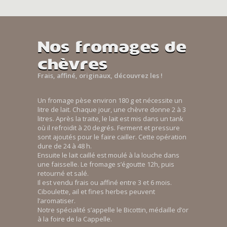
Nos fromages de
chèvres
Frais, affiné, originaux, découvrez les !
Un fromage pèse environ 180 g et nécessite un
litre de lait. Chaque jour, une chèvre donne 2 à 3
litres. Après la traite, le lait est mis dans un tank
où il refroidit à 20 degrés. Ferment et pressure
sont ajoutés pour le faire cailler. Cette opération
dure de 24 à 48 h.
Ensuite le lait caillé est moulé à la louche dans
une faisselle. Le fromage s’égoutte 12h, puis
retourné et salé.
Il est vendu frais ou affiné entre 3 et 6 mois.
Ciboulette, ail et fines herbes peuvent
l’aromatiser.
Notre spécialité s’appelle le Bicottin, médaille d’or
à la foire de la Cappelle.