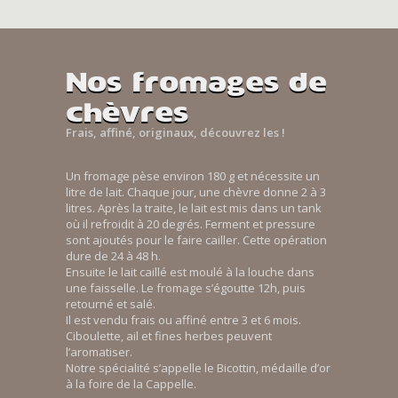
Nos fromages de
chèvres
Frais, affiné, originaux, découvrez les !
Un fromage pèse environ 180 g et nécessite un
litre de lait. Chaque jour, une chèvre donne 2 à 3
litres. Après la traite, le lait est mis dans un tank
où il refroidit à 20 degrés. Ferment et pressure
sont ajoutés pour le faire cailler. Cette opération
dure de 24 à 48 h.
Ensuite le lait caillé est moulé à la louche dans
une faisselle. Le fromage s’égoutte 12h, puis
retourné et salé.
Il est vendu frais ou affiné entre 3 et 6 mois.
Ciboulette, ail et fines herbes peuvent
l’aromatiser.
Notre spécialité s’appelle le Bicottin, médaille d’or
à la foire de la Cappelle.