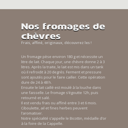
Nos fromages de
chèvres
Frais, affiné, originaux, découvrez les !
Un fromage pèse environ 180 g et nécessite un
litre de lait. Chaque jour, une chèvre donne 2 à 3
litres. Après la traite, le lait est mis dans un tank
où il refroidit à 20 degrés. Ferment et pressure
sont ajoutés pour le faire cailler. Cette opération
dure de 24 à 48 h.
Ensuite le lait caillé est moulé à la louche dans
une faisselle. Le fromage s’égoutte 12h, puis
retourné et salé.
Il est vendu frais ou affiné entre 3 et 6 mois.
Ciboulette, ail et fines herbes peuvent
l’aromatiser.
Notre spécialité s’appelle le Bicottin, médaille d’or
à la foire de la Cappelle.