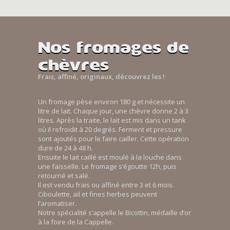
Nos fromages de
chèvres
Frais, affiné, originaux, découvrez les !
Un fromage pèse environ 180 g et nécessite un
litre de lait. Chaque jour, une chèvre donne 2 à 3
litres. Après la traite, le lait est mis dans un tank
où il refroidit à 20 degrés. Ferment et pressure
sont ajoutés pour le faire cailler. Cette opération
dure de 24 à 48 h.
Ensuite le lait caillé est moulé à la louche dans
une faisselle. Le fromage s’égoutte 12h, puis
retourné et salé.
Il est vendu frais ou affiné entre 3 et 6 mois.
Ciboulette, ail et fines herbes peuvent
l’aromatiser.
Notre spécialité s’appelle le Bicottin, médaille d’or
à la foire de la Cappelle.