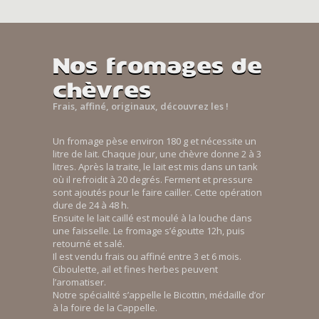
Nos fromages de
chèvres
Frais, affiné, originaux, découvrez les !
Un fromage pèse environ 180 g et nécessite un
litre de lait. Chaque jour, une chèvre donne 2 à 3
litres. Après la traite, le lait est mis dans un tank
où il refroidit à 20 degrés. Ferment et pressure
sont ajoutés pour le faire cailler. Cette opération
dure de 24 à 48 h.
Ensuite le lait caillé est moulé à la louche dans
une faisselle. Le fromage s’égoutte 12h, puis
retourné et salé.
Il est vendu frais ou affiné entre 3 et 6 mois.
Ciboulette, ail et fines herbes peuvent
l’aromatiser.
Notre spécialité s’appelle le Bicottin, médaille d’or
à la foire de la Cappelle.