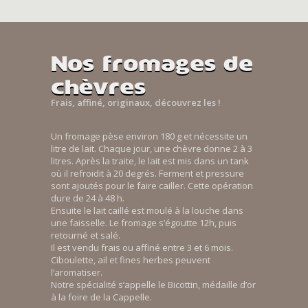
Nos fromages de
chèvres
Frais, affiné, originaux, découvrez les !
Un fromage pèse environ 180 g et nécessite un
litre de lait. Chaque jour, une chèvre donne 2 à 3
litres. Après la traite, le lait est mis dans un tank
où il refroidit à 20 degrés. Ferment et pressure
sont ajoutés pour le faire cailler. Cette opération
dure de 24 à 48 h.
Ensuite le lait caillé est moulé à la louche dans
une faisselle. Le fromage s’égoutte 12h, puis
retourné et salé.
Il est vendu frais ou affiné entre 3 et 6 mois.
Ciboulette, ail et fines herbes peuvent
l’aromatiser.
Notre spécialité s’appelle le Bicottin, médaille d’or
à la foire de la Cappelle.