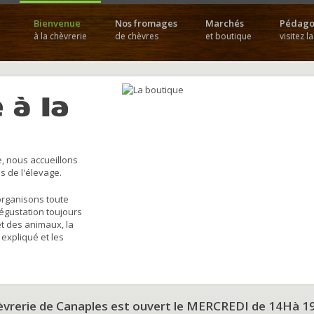
Bienvenue
Nos fromages
Marchés
Pédago
à la chèvrerie
de chèvres
et boutique
visitez l
 à la
, nous accueillons
s de l'élevage.
organisons toute
dégustation toujours
et des animaux, la
 expliqué et les
hèvrerie de Canaples est ouvert le MERCREDI de 14Hà 1