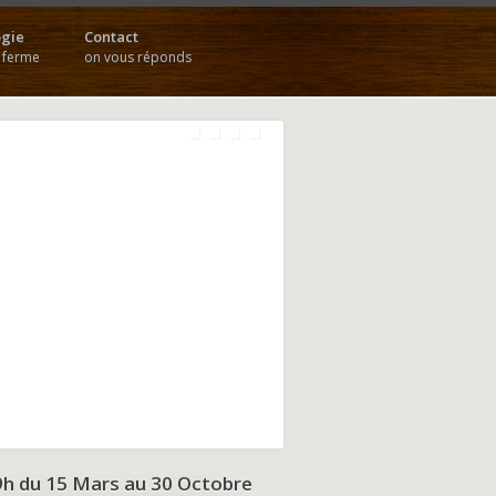
gie
Contact
a ferme
on vous réponds
9h du
15 Mars au 30 Octobre