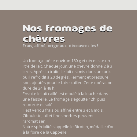
Nos fromages de
chèvres
Frais, affiné, originaux, découvrez les !
Un fromage pèse environ 180 g et nécessite un
litre de lait. Chaque jour, une chèvre donne 2 à 3
litres. Après la traite, le lait est mis dans un tank
où il refroidit à 20 degrés. Ferment et pressure
sont ajoutés pour le faire cailler. Cette opération
dure de 24 à 48 h.
Ensuite le lait caillé est moulé à la louche dans
une faisselle. Le fromage s’égoutte 12h, puis
retourné et salé.
Il est vendu frais ou affiné entre 3 et 6 mois.
Ciboulette, ail et fines herbes peuvent
l’aromatiser.
Notre spécialité s’appelle le Bicottin, médaille d’or
à la foire de la Cappelle.