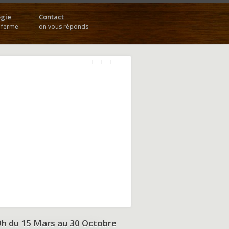
gie
Contact
a ferme
on vous réponds
9h du
15 Mars au 30 Octobre