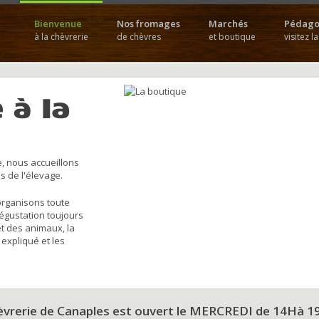
Bienvenue
Nos fromages
Marchés
Pédago
à la chèvrerie
de chèvres
et boutique
visitez l
 à la
, nous accueillons
s de l'élevage.
organisons toute
dégustation toujours
et des animaux, la
 expliqué et les
hèvrerie de Canaples est ouvert le MERCREDI de 14Hà 1