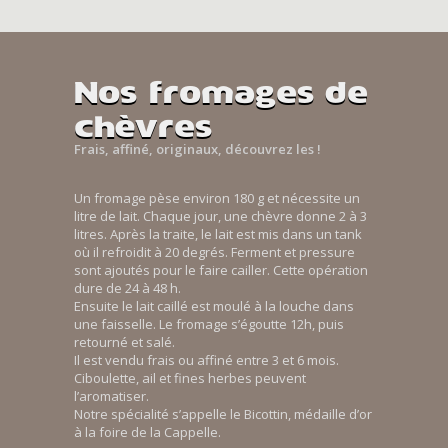
Nos fromages de
chèvres
Frais, affiné, originaux, découvrez les !
Un fromage pèse environ 180 g et nécessite un
litre de lait. Chaque jour, une chèvre donne 2 à 3
litres. Après la traite, le lait est mis dans un tank
où il refroidit à 20 degrés. Ferment et pressure
sont ajoutés pour le faire cailler. Cette opération
dure de 24 à 48 h.
Ensuite le lait caillé est moulé à la louche dans
une faisselle. Le fromage s’égoutte 12h, puis
retourné et salé.
Il est vendu frais ou affiné entre 3 et 6 mois.
Ciboulette, ail et fines herbes peuvent
l’aromatiser.
Notre spécialité s’appelle le Bicottin, médaille d’or
à la foire de la Cappelle.