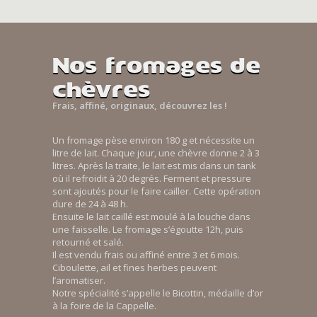
Nos fromages de
chèvres
Frais, affiné, originaux, découvrez les !
Un fromage pèse environ 180 g et nécessite un
litre de lait. Chaque jour, une chèvre donne 2 à 3
litres. Après la traite, le lait est mis dans un tank
où il refroidit à 20 degrés. Ferment et pressure
sont ajoutés pour le faire cailler. Cette opération
dure de 24 à 48 h.
Ensuite le lait caillé est moulé à la louche dans
une faisselle. Le fromage s’égoutte 12h, puis
retourné et salé.
Il est vendu frais ou affiné entre 3 et 6 mois.
Ciboulette, ail et fines herbes peuvent
l’aromatiser.
Notre spécialité s’appelle le Bicottin, médaille d’or
à la foire de la Cappelle.