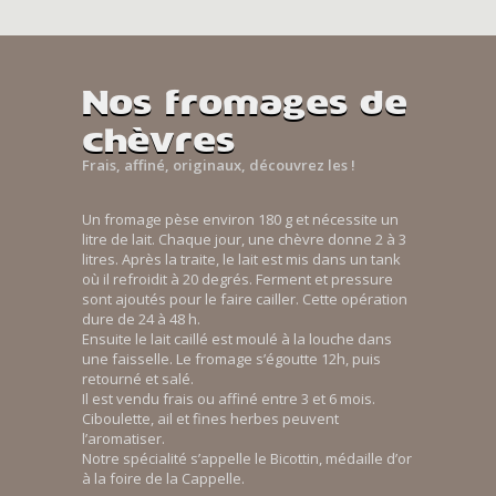
Nos fromages de
chèvres
Frais, affiné, originaux, découvrez les !
Un fromage pèse environ 180 g et nécessite un
litre de lait. Chaque jour, une chèvre donne 2 à 3
litres. Après la traite, le lait est mis dans un tank
où il refroidit à 20 degrés. Ferment et pressure
sont ajoutés pour le faire cailler. Cette opération
dure de 24 à 48 h.
Ensuite le lait caillé est moulé à la louche dans
une faisselle. Le fromage s’égoutte 12h, puis
retourné et salé.
Il est vendu frais ou affiné entre 3 et 6 mois.
Ciboulette, ail et fines herbes peuvent
l’aromatiser.
Notre spécialité s’appelle le Bicottin, médaille d’or
à la foire de la Cappelle.