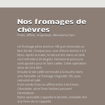
Nos fromages de
chèvres
Frais, affiné, originaux, découvrez les !
Un fromage pèse environ 180 g et nécessite un
litre de lait. Chaque jour, une chèvre donne 2 à 3
litres. Après la traite, le lait est mis dans un tank
où il refroidit à 20 degrés. Ferment et pressure
sont ajoutés pour le faire cailler. Cette opération
dure de 24 à 48 h.
Ensuite le lait caillé est moulé à la louche dans
une faisselle. Le fromage s’égoutte 12h, puis
retourné et salé.
Il est vendu frais ou affiné entre 3 et 6 mois.
Ciboulette, ail et fines herbes peuvent
l’aromatiser.
Notre spécialité s’appelle le Bicottin, médaille d’or
à la foire de la Cappelle.