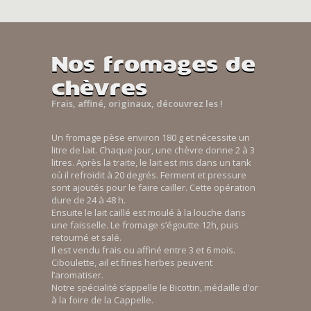
Nos fromages de
chèvres
Frais, affiné, originaux, découvrez les !
Un fromage pèse environ 180 g et nécessite un
litre de lait. Chaque jour, une chèvre donne 2 à 3
litres. Après la traite, le lait est mis dans un tank
où il refroidit à 20 degrés. Ferment et pressure
sont ajoutés pour le faire cailler. Cette opération
dure de 24 à 48 h.
Ensuite le lait caillé est moulé à la louche dans
une faisselle. Le fromage s’égoutte 12h, puis
retourné et salé.
Il est vendu frais ou affiné entre 3 et 6 mois.
Ciboulette, ail et fines herbes peuvent
l’aromatiser.
Notre spécialité s’appelle le Bicottin, médaille d’or
à la foire de la Cappelle.