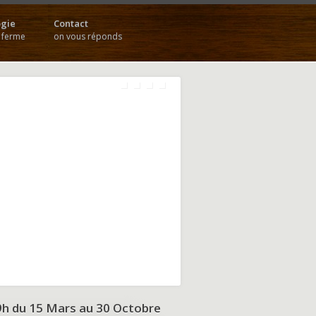
gie
Contact
a ferme
on vous réponds
9h du
15 Mars au 30 Octobre