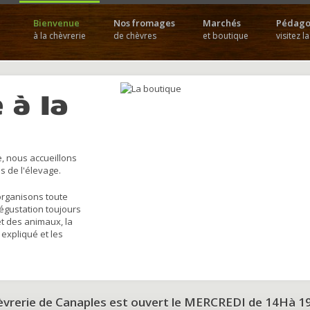
Bienvenue
Nos fromages
Marchés
Pédago
à la chèvrerie
de chèvres
et boutique
visitez l
 à la
, nous accueillons
s de l'élevage.
organisons toute
dégustation toujours
et des animaux, la
 expliqué et les
hèvrerie de Canaples est ouvert le MERCREDI de 14Hà 1