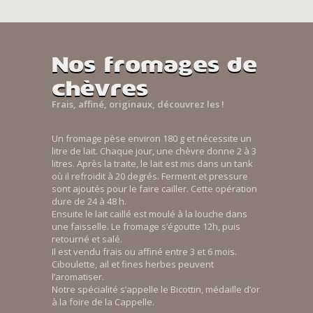
Nos fromages de
chèvres
Frais, affiné, originaux, découvrez les !
Un fromage pèse environ 180 g et nécessite un
litre de lait. Chaque jour, une chèvre donne 2 à 3
litres. Après la traite, le lait est mis dans un tank
où il refroidit à 20 degrés. Ferment et pressure
sont ajoutés pour le faire cailler. Cette opération
dure de 24 à 48 h.
Ensuite le lait caillé est moulé à la louche dans
une faisselle. Le fromage s’égoutte 12h, puis
retourné et salé.
Il est vendu frais ou affiné entre 3 et 6 mois.
Ciboulette, ail et fines herbes peuvent
l’aromatiser.
Notre spécialité s’appelle le Bicottin, médaille d’or
à la foire de la Cappelle.