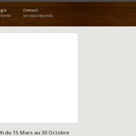
gie
Contact
a ferme
on vous réponds
9h du
15 Mars au 30 Octobre