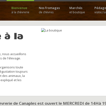
Bienvenue
Nos fromages
Marchés
Pédago
à la chèvrerie
de chèvres
et boutique
visitez l
 à la
, nous accueillons
s de l'élevage.
organisons toute
dégustation toujours
et des animaux, la
 expliqué et les
hèvrerie de Canaples est ouvert le MERCREDI de 14Hà 1