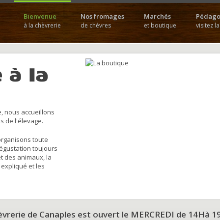
Bienvenue
Nos fromages
Marchés
Pédago
à la chèvrerie
de chèvres
et boutique
visitez l
 à la
, nous accueillons
s de l'élevage.
organisons toute
dégustation toujours
et des animaux, la
 expliqué et les
hèvrerie de Canaples est ouvert le MERCREDI de 14Hà 1