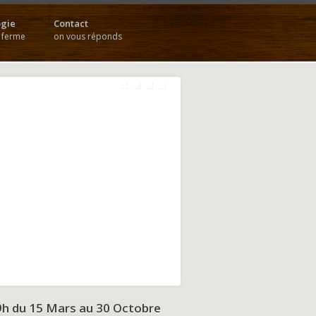
gie
Contact
a ferme
on vous réponds
9h du
15 Mars au 30 Octobre