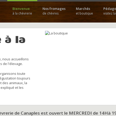
Bienvenue
Nos fromages
Marchés
Pédago
à la chèvrerie
de chèvres
et boutique
visitez l
 à la
, nous accueillons
s de l'élevage.
organisons toute
dégustation toujours
et des animaux, la
 expliqué et les
hèvrerie de Canaples est ouvert le MERCREDI de 14Hà 1