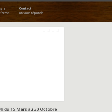
gie
Contact
a ferme
on vous réponds
9h du
15 Mars au 30 Octobre