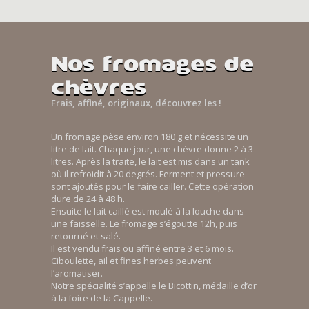
Nos fromages de
chèvres
Frais, affiné, originaux, découvrez les !
Un fromage pèse environ 180 g et nécessite un
litre de lait. Chaque jour, une chèvre donne 2 à 3
litres. Après la traite, le lait est mis dans un tank
où il refroidit à 20 degrés. Ferment et pressure
sont ajoutés pour le faire cailler. Cette opération
dure de 24 à 48 h.
Ensuite le lait caillé est moulé à la louche dans
une faisselle. Le fromage s’égoutte 12h, puis
retourné et salé.
Il est vendu frais ou affiné entre 3 et 6 mois.
Ciboulette, ail et fines herbes peuvent
l’aromatiser.
Notre spécialité s’appelle le Bicottin, médaille d’or
à la foire de la Cappelle.