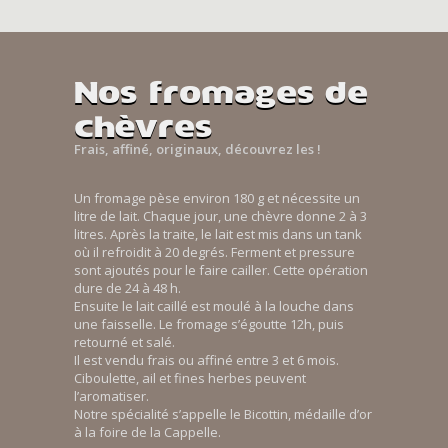
Nos fromages de
chèvres
Frais, affiné, originaux, découvrez les !
Un fromage pèse environ 180 g et nécessite un
litre de lait. Chaque jour, une chèvre donne 2 à 3
litres. Après la traite, le lait est mis dans un tank
où il refroidit à 20 degrés. Ferment et pressure
sont ajoutés pour le faire cailler. Cette opération
dure de 24 à 48 h.
Ensuite le lait caillé est moulé à la louche dans
une faisselle. Le fromage s’égoutte 12h, puis
retourné et salé.
Il est vendu frais ou affiné entre 3 et 6 mois.
Ciboulette, ail et fines herbes peuvent
l’aromatiser.
Notre spécialité s’appelle le Bicottin, médaille d’or
à la foire de la Cappelle.