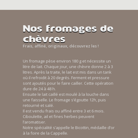
Nos fromages de
chèvres
Frais, affiné, originaux, découvrez les !
Un fromage pèse environ 180 g et nécessite un
litre de lait. Chaque jour, une chèvre donne 2 à 3
litres. Après la traite, le lait est mis dans un tank
où il refroidit à 20 degrés. Ferment et pressure
sont ajoutés pour le faire cailler. Cette opération
dure de 24 à 48 h.
Ensuite le lait caillé est moulé à la louche dans
une faisselle. Le fromage s’égoutte 12h, puis
retourné et salé.
Il est vendu frais ou affiné entre 3 et 6 mois.
Ciboulette, ail et fines herbes peuvent
l’aromatiser.
Notre spécialité s’appelle le Bicottin, médaille d’or
à la foire de la Cappelle.