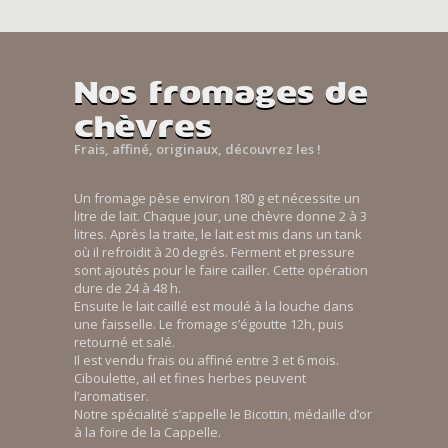
Nos fromages de
chèvres
Frais, affiné, originaux, découvrez les !
Un fromage pèse environ 180 g et nécessite un
litre de lait. Chaque jour, une chèvre donne 2 à 3
litres. Après la traite, le lait est mis dans un tank
où il refroidit à 20 degrés. Ferment et pressure
sont ajoutés pour le faire cailler. Cette opération
dure de 24 à 48 h.
Ensuite le lait caillé est moulé à la louche dans
une faisselle. Le fromage s’égoutte 12h, puis
retourné et salé.
Il est vendu frais ou affiné entre 3 et 6 mois.
Ciboulette, ail et fines herbes peuvent
l’aromatiser.
Notre spécialité s’appelle le Bicottin, médaille d’or
à la foire de la Cappelle.