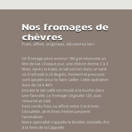
Nos fromages de
chèvres
Frais, affiné, originaux, découvrez les !
Un fromage pèse environ 180 g et nécessite un
litre de lait. Chaque jour, une chèvre donne 2 à 3
litres. Après la traite, le lait est mis dans un tank
où il refroidit à 20 degrés. Ferment et pressure
sont ajoutés pour le faire cailler. Cette opération
dure de 24 à 48 h.
Ensuite le lait caillé est moulé à la louche dans
une faisselle. Le fromage s’égoutte 12h, puis
retourné et salé.
Il est vendu frais ou affiné entre 3 et 6 mois.
Ciboulette, ail et fines herbes peuvent
l’aromatiser.
Notre spécialité s’appelle le Bicottin, médaille d’or
à la foire de la Cappelle.