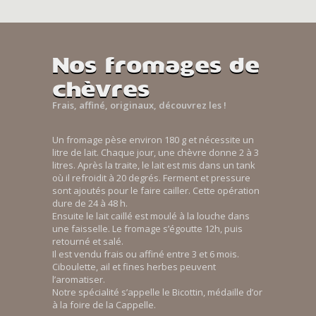
Nos fromages de
chèvres
Frais, affiné, originaux, découvrez les !
Un fromage pèse environ 180 g et nécessite un
litre de lait. Chaque jour, une chèvre donne 2 à 3
litres. Après la traite, le lait est mis dans un tank
où il refroidit à 20 degrés. Ferment et pressure
sont ajoutés pour le faire cailler. Cette opération
dure de 24 à 48 h.
Ensuite le lait caillé est moulé à la louche dans
une faisselle. Le fromage s’égoutte 12h, puis
retourné et salé.
Il est vendu frais ou affiné entre 3 et 6 mois.
Ciboulette, ail et fines herbes peuvent
l’aromatiser.
Notre spécialité s’appelle le Bicottin, médaille d’or
à la foire de la Cappelle.