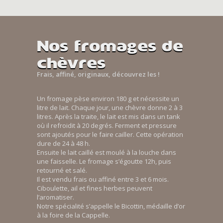
Nos fromages de
chèvres
Frais, affiné, originaux, découvrez les !
Un fromage pèse environ 180 g et nécessite un
litre de lait. Chaque jour, une chèvre donne 2 à 3
litres. Après la traite, le lait est mis dans un tank
où il refroidit à 20 degrés. Ferment et pressure
sont ajoutés pour le faire cailler. Cette opération
dure de 24 à 48 h.
Ensuite le lait caillé est moulé à la louche dans
une faisselle. Le fromage s’égoutte 12h, puis
retourné et salé.
Il est vendu frais ou affiné entre 3 et 6 mois.
Ciboulette, ail et fines herbes peuvent
l’aromatiser.
Notre spécialité s’appelle le Bicottin, médaille d’or
à la foire de la Cappelle.