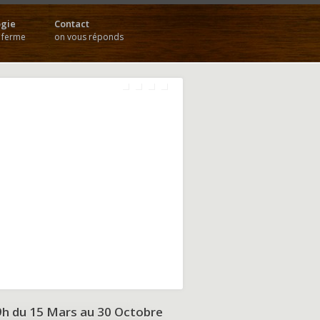
gie
Contact
a ferme
on vous réponds
9h du
15 Mars au 30 Octobre