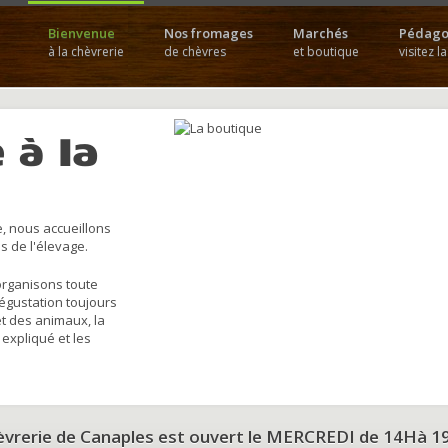
Bienvenue
Nos fromages
Marchés
Pédago
à la chèvrerie
de chèvres
et boutique
visitez l
 à la
, nous accueillons
s de l'élevage.
organisons toute
dégustation toujours
et des animaux, la
 expliqué et les
hèvrerie de Canaples est ouvert le MERCREDI de 14Hà 1