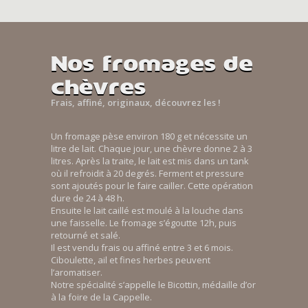
Nos fromages de
chèvres
Frais, affiné, originaux, découvrez les !
Un fromage pèse environ 180 g et nécessite un
litre de lait. Chaque jour, une chèvre donne 2 à 3
litres. Après la traite, le lait est mis dans un tank
où il refroidit à 20 degrés. Ferment et pressure
sont ajoutés pour le faire cailler. Cette opération
dure de 24 à 48 h.
Ensuite le lait caillé est moulé à la louche dans
une faisselle. Le fromage s’égoutte 12h, puis
retourné et salé.
Il est vendu frais ou affiné entre 3 et 6 mois.
Ciboulette, ail et fines herbes peuvent
l’aromatiser.
Notre spécialité s’appelle le Bicottin, médaille d’or
à la foire de la Cappelle.