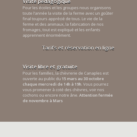
Visite pédagogique
Pour les écoles et les groupes nous organisons
toute l’année la visite de la ferme avec un goûter
final toujours apprécié de tous. Le vie de la
ferme et des animaux, la fabrication de nos
fromages, tout est expliqué et les enfants
apprennent énormément.
Tarifs et réservation en ligne
Visite libre et gratuite
Pour les familles, la chèvrerie de Canaples est
ouverte au public du
15 mars au 30 octobre
chaque mercredi de 14h à 19h
. Vous pourrez
vous promener à coté des chèvres, voir nos
cochons ou encore notre âne.
Attention fermée
de novembre à Mars