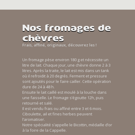
Nos fromages de
chèvres
Frais, affiné, originaux, découvrez les !
Un fromage pèse environ 180 g et nécessite un
litre de lait. Chaque jour, une chèvre donne 2 à 3
litres. Après la traite, le lait est mis dans un tank
où il refroidit à 20 degrés. Ferment et pressure
sont ajoutés pour le faire cailler. Cette opération
dure de 24 à 48 h.
Ensuite le lait caillé est moulé à la louche dans
une faisselle. Le fromage s’égoutte 12h, puis
retourné et salé.
Il est vendu frais ou affiné entre 3 et 6 mois.
Ciboulette, ail et fines herbes peuvent
l’aromatiser.
Notre spécialité s’appelle le Bicottin, médaille d’or
à la foire de la Cappelle.