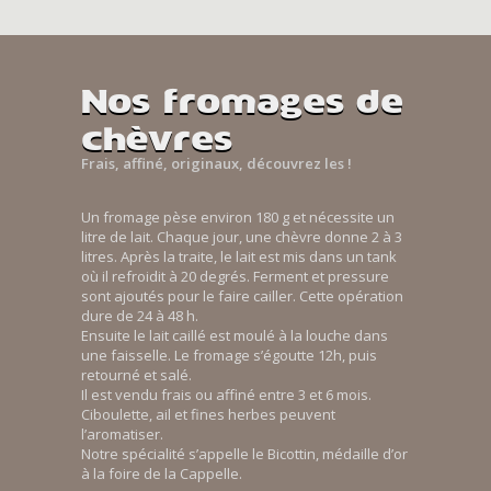
Nos fromages de
chèvres
Frais, affiné, originaux, découvrez les !
Un fromage pèse environ 180 g et nécessite un
litre de lait. Chaque jour, une chèvre donne 2 à 3
litres. Après la traite, le lait est mis dans un tank
où il refroidit à 20 degrés. Ferment et pressure
sont ajoutés pour le faire cailler. Cette opération
dure de 24 à 48 h.
Ensuite le lait caillé est moulé à la louche dans
une faisselle. Le fromage s’égoutte 12h, puis
retourné et salé.
Il est vendu frais ou affiné entre 3 et 6 mois.
Ciboulette, ail et fines herbes peuvent
l’aromatiser.
Notre spécialité s’appelle le Bicottin, médaille d’or
à la foire de la Cappelle.