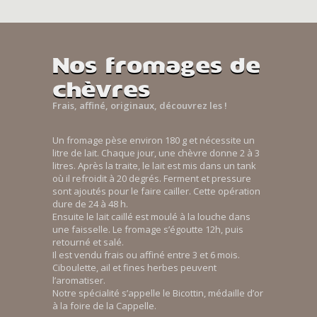
Nos fromages de
chèvres
Frais, affiné, originaux, découvrez les !
Un fromage pèse environ 180 g et nécessite un
litre de lait. Chaque jour, une chèvre donne 2 à 3
litres. Après la traite, le lait est mis dans un tank
où il refroidit à 20 degrés. Ferment et pressure
sont ajoutés pour le faire cailler. Cette opération
dure de 24 à 48 h.
Ensuite le lait caillé est moulé à la louche dans
une faisselle. Le fromage s’égoutte 12h, puis
retourné et salé.
Il est vendu frais ou affiné entre 3 et 6 mois.
Ciboulette, ail et fines herbes peuvent
l’aromatiser.
Notre spécialité s’appelle le Bicottin, médaille d’or
à la foire de la Cappelle.