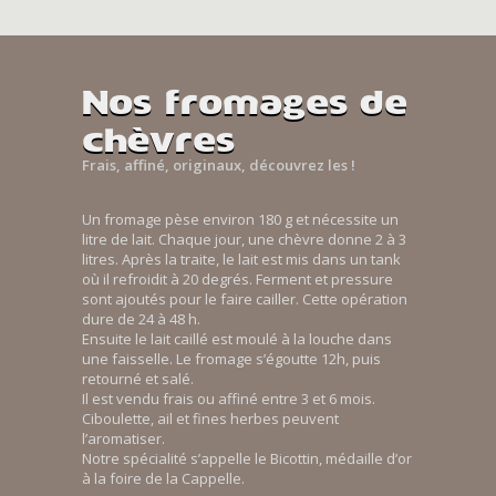
Nos fromages de
chèvres
Frais, affiné, originaux, découvrez les !
Un fromage pèse environ 180 g et nécessite un
litre de lait. Chaque jour, une chèvre donne 2 à 3
litres. Après la traite, le lait est mis dans un tank
où il refroidit à 20 degrés. Ferment et pressure
sont ajoutés pour le faire cailler. Cette opération
dure de 24 à 48 h.
Ensuite le lait caillé est moulé à la louche dans
une faisselle. Le fromage s’égoutte 12h, puis
retourné et salé.
Il est vendu frais ou affiné entre 3 et 6 mois.
Ciboulette, ail et fines herbes peuvent
l’aromatiser.
Notre spécialité s’appelle le Bicottin, médaille d’or
à la foire de la Cappelle.