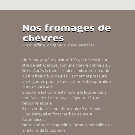
Nos fromages de
chèvres
Frais, affiné, originaux, découvrez les !
Un fromage pèse environ 180 g et nécessite un
litre de lait. Chaque jour, une chèvre donne 2 à 3
litres. Après la traite, le lait est mis dans un tank
où il refroidit à 20 degrés. Ferment et pressure
sont ajoutés pour le faire cailler. Cette opération
dure de 24 à 48 h.
Ensuite le lait caillé est moulé à la louche dans
une faisselle. Le fromage s’égoutte 12h, puis
retourné et salé.
Il est vendu frais ou affiné entre 3 et 6 mois.
Ciboulette, ail et fines herbes peuvent
l’aromatiser.
Notre spécialité s’appelle le Bicottin, médaille d’or
à la foire de la Cappelle.