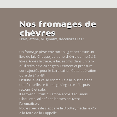
Nos fromages de
chèvres
Frais, affiné, originaux, découvrez les !
Un fromage pèse environ 180 g et nécessite un
litre de lait. Chaque jour, une chèvre donne 2 à 3
litres. Après la traite, le lait est mis dans un tank
où il refroidit à 20 degrés. Ferment et pressure
sont ajoutés pour le faire cailler. Cette opération
dure de 24 à 48 h.
Ensuite le lait caillé est moulé à la louche dans
une faisselle. Le fromage s’égoutte 12h, puis
retourné et salé.
Il est vendu frais ou affiné entre 3 et 6 mois.
Ciboulette, ail et fines herbes peuvent
l’aromatiser.
Notre spécialité s’appelle le Bicottin, médaille d’or
à la foire de la Cappelle.