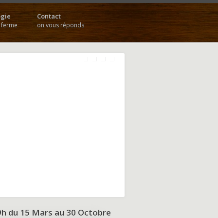
gie
Contact
a ferme
on vous réponds
9h du
15 Mars au 30 Octobre