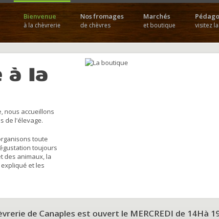
Bienvenue
Nos fromages
Marchés
Pédago
à la chèvrerie
de chèvres
et boutique
visitez l
 à la
, nous accueillons
s de l'élevage.
organisons toute
dégustation toujours
et des animaux, la
 expliqué et les
hèvrerie de Canaples est ouvert le MERCREDI de 14Hà 1