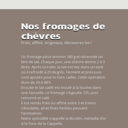
Nos fromages de
chèvres
Frais, affiné, originaux, découvrez les !
Un fromage pèse environ 180 g et nécessite un
litre de lait. Chaque jour, une chèvre donne 2 à 3
litres. Après la traite, le lait est mis dans un tank
où il refroidit à 20 degrés. Ferment et pressure
sont ajoutés pour le faire cailler. Cette opération
dure de 24 à 48 h.
Ensuite le lait caillé est moulé à la louche dans
une faisselle. Le fromage s’égoutte 12h, puis
retourné et salé.
Il est vendu frais ou affiné entre 3 et 6 mois.
Ciboulette, ail et fines herbes peuvent
l’aromatiser.
Notre spécialité s’appelle le Bicottin, médaille d’or
à la foire de la Cappelle.