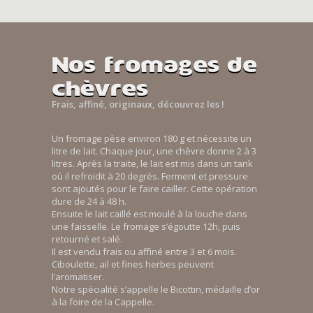
Nos fromages de
chèvres
Frais, affiné, originaux, découvrez les !
Un fromage pèse environ 180 g et nécessite un
litre de lait. Chaque jour, une chèvre donne 2 à 3
litres. Après la traite, le lait est mis dans un tank
où il refroidit à 20 degrés. Ferment et pressure
sont ajoutés pour le faire cailler. Cette opération
dure de 24 à 48 h.
Ensuite le lait caillé est moulé à la louche dans
une faisselle. Le fromage s’égoutte 12h, puis
retourné et salé.
Il est vendu frais ou affiné entre 3 et 6 mois.
Ciboulette, ail et fines herbes peuvent
l’aromatiser.
Notre spécialité s’appelle le Bicottin, médaille d’or
à la foire de la Cappelle.